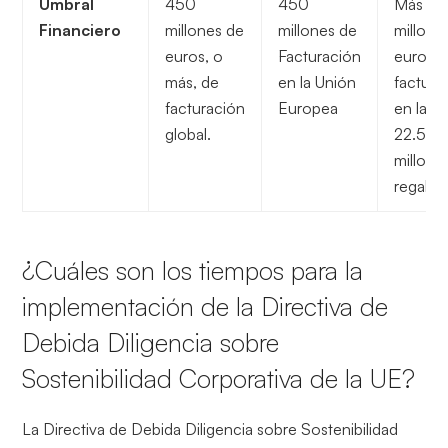
Umbral
450
450
Más de
Financiero
millones de
millones de
millone
euros, o
Facturación
euros 
más, de
en la Unión
factura
facturación
Europea
en la U.
global.
22.5
millone
regalías
¿Cuáles son los tiempos para la
implementación de la Directiva de
Debida Diligencia sobre
Sostenibilidad Corporativa de la UE?
La Directiva de Debida Diligencia sobre Sostenibilidad