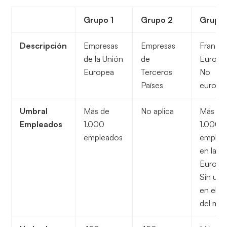
Grupo 1
Grupo 2
Grupo
Descripción
Empresas
Empresas
Franqui
de la Unión
de
Europe
Europea
Terceros
No
Países
europe
Umbral
Más de
No aplica
Más de
Empleados
1.000
1.000
empleados
emplea
en la U
Europe
Sin umb
en el r
del mu