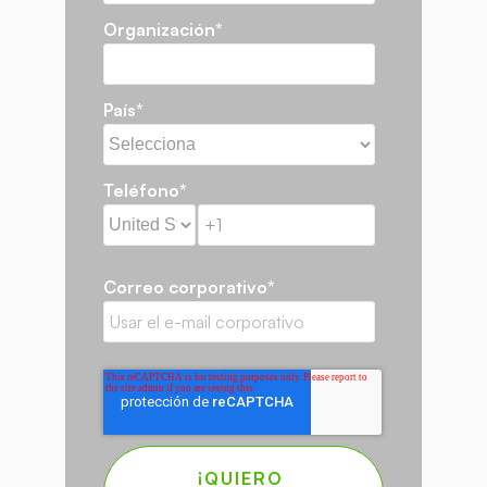
Organización
*
País
*
Teléfono
*
Correo corporativo
*