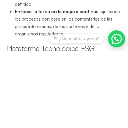
definido.
Enfocar la tarea en la mejora continua
, ajustando
los procesos con base en los comentarios de las
partes interesadas, de los auditores y de los
organismos reguladores.
Plataforma Tecnológica ESG
La
Plataforma Tecnológica ESG
es un desarrollo
producto de la incorporación de los últimos avances en
el área, incluyendo Big Data e Inteligencia Artificial. Una
de sus características diferenciadoras es que
se basa en
un ciclo PDCA de mejora continua
en la gestión ESG,
empezando por la presentación de informes.
Este desarrollo tecnológico está listo para apoyar los
esfuerzos de sostenibilidad en tu organización. Además,
su estructura modular facilita diseñar una solución a