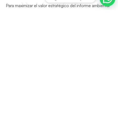
Para maximizar el valor estratégico del informe ambiental
es importante
redactar con claridad técnica pero
accesible
, presentar los datos de forma estructurada,
emplear terminología estandarizada y actualizar
periódicamente los contenidos. Además, las
conclusiones del informe se deben integrar activamente
en la toma de decisiones y en los sistemas de gestión de
la organización.
El trabajo es arduo, pero la transformación digital lo
simplifica de manera significativa. Automatizar el proceso
mediante un
software de informes ESG
reduce errores,
ahorra tiempo y asegura coherencia
entre informes,
indicadores y acciones.
Plataforma Tecnológica ESG