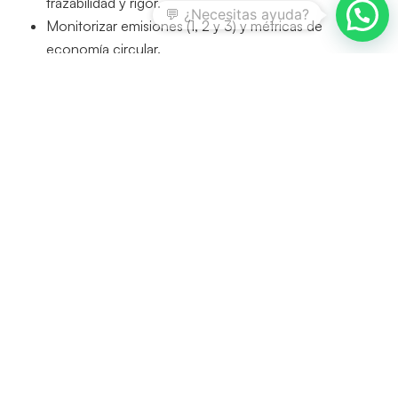
trazabilidad y rigor.
Monitorizar emisiones (1, 2 y 3) y métricas de
economía circular.
La elección del marco normativo ESG adecuado no es
una decisión única, sino un proceso evolutivo. En un
entorno donde cada vez se exige mayor transparencia
basada en datos verificables,
las organizaciones que
adopten enfoques estructurados y digitalicen
procesos estarán mejor posicionadas para generar
valor
tanto para sus partes interesadas como para sus
propios objetivos estratégicos.
Plataforma Tecnológica ESG
En un contexto normativo en constante evolución,
contar con una herramienta como la
Plataforma
Tecnológica ESG
facilita la implementación de cualquier