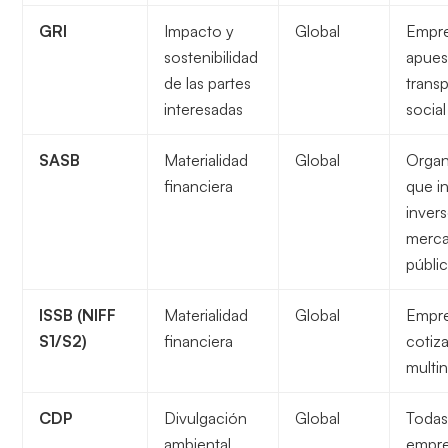
GRI
Impacto y
Global
Empre
sostenibilidad
apues
de las partes
trans
interesadas
social
SASB
Materialidad
Global
Organ
financiera
que i
inver
merc
públi
ISSB (NIFF
Materialidad
Global
Empr
S1/S2)
financiera
cotiz
multi
CDP
Divulgación
Global
Todas
ambiental
empr