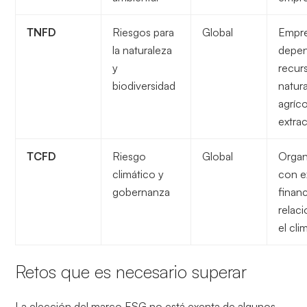
TNFD
Riesgos para
Global
Empr
la naturaleza
depen
y
recur
biodiversidad
natur
agríco
extrac
TCFD
Riesgo
Global
Organ
climático y
con e
gobernanza
financ
relac
el cli
Retos que es necesario superar
La elección del marco ESG no está exenta de algunos