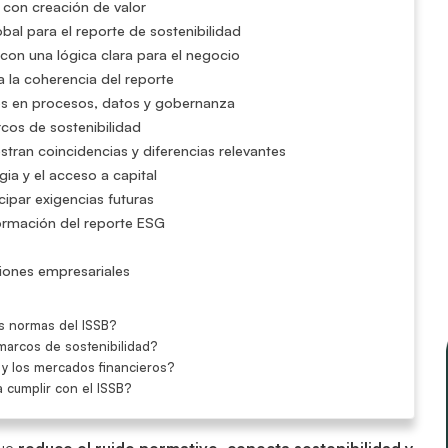
d con creación de valor
al para el reporte de sostenibilidad
 con una lógica clara para el negocio
za la coherencia del reporte
os en procesos, datos y gobernanza
rcos de sostenibilidad
tran coincidencias y diferencias relevantes
gia y el acceso a capital
cipar exigencias futuras
formación del reporte ESG
ciones empresariales
s normas del ISSB?
marcos de sostenibilidad?
 y los mercados financieros?
 cumplir con el ISSB?
ue
reduce el ruido normativo, conecta sostenibilidad y