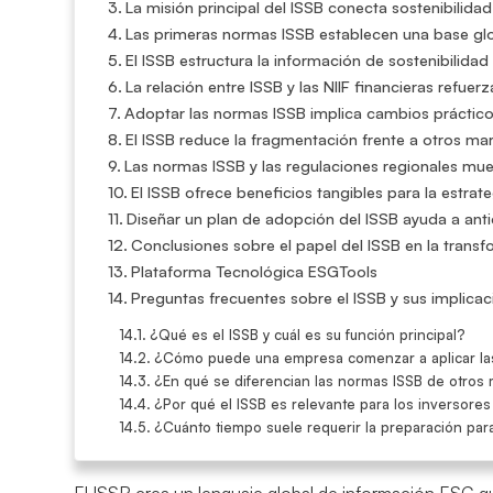
La misión principal del ISSB conecta sostenibilida
Las primeras normas ISSB establecen una base glob
El ISSB estructura la información de sostenibilidad
La relación entre ISSB y las NIIF financieras refuer
Adoptar las normas ISSB implica cambios práctic
El ISSB reduce la fragmentación frente a otros ma
Las normas ISSB y las regulaciones regionales mues
El ISSB ofrece beneficios tangibles para la estrate
Diseñar un plan de adopción del ISSB ayuda a anti
Conclusiones sobre el papel del ISSB en la trans
Plataforma Tecnológica ESGTools
Preguntas frecuentes sobre el ISSB y sus implica
¿Qué es el ISSB y cuál es su función principal?
¿Cómo puede una empresa comenzar a aplicar la
¿En qué se diferencian las normas ISSB de otros 
¿Por qué el ISSB es relevante para los inversores
¿Cuánto tiempo suele requerir la preparación para
El ISSB crea un lenguaje global de información ESG q