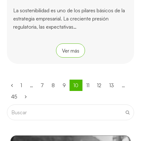
La sostenibilidad es uno de los pilares básicos de la
estrategia empresarial. La creciente presión
regulatoria, las expectativas…
Ver más
Page
1
…
Page
7
Page
8
Page
9
Page
10
Page
11
Page
12
Page
13
…
Anterior
Page
45
Siguiente
Buscar
Envia