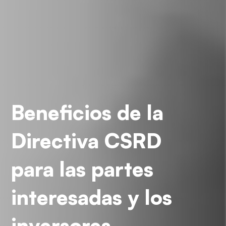
Beneficios de la
Directiva CSRD
para las partes
interesadas y los
inversores