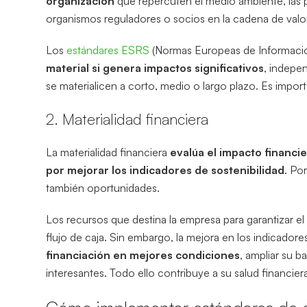
organización
que repercuten el medio ambiente, las 
organismos reguladores o socios en la cadena de valo
Los
estándares ESRS
(Normas Europeas de Informació
material si genera impactos significativos
, indepe
se materialicen a corto, medio o largo plazo. Es impor
2. Materialidad financiera
La materialidad financiera
evalúa el impacto financi
por mejorar los indicadores de sostenibilidad
. Po
también oportunidades.
Los recursos que destina la empresa para garantizar el
flujo de caja. Sin embargo, la mejora en los indicadore
financiación en mejores condiciones
, ampliar su 
interesantes. Todo ello contribuye a su salud financier