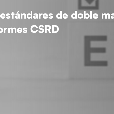
stándares de doble mat
formes CSRD