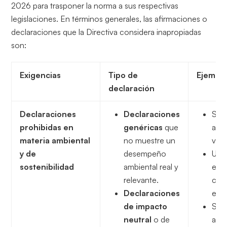
2026 para trasponer la norma a sus respectivas
legislaciones. En términos generales, las afirmaciones o
declaraciones que la Directiva considera inapropiadas
son:
Exigencias
Tipo de
Ejempl
declaración
Declaraciones
Declaraciones
Sell
prohibidas en
genéricas
que
auto
materia ambiental
no muestre un
veri
y de
desempeño
Uso
sostenibilidad
ambiental real y
exp
relevante.
com
Declaraciones
ene
de impacto
Sell
neutral
o de
auto