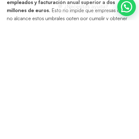
empleados y facturación anual superior a dos
millones de euros
. Esto no impide que empresas que
no alcance estos umbrales opten por cumplir y obtener
el certificado de conformidad, con los beneficios
asociados que ello implica.
Los
requisitos de la Directiva
se agrupan en tres
categorías:
Justificación:
Aspectos, impactos y rendimiento ambiental
incluido en cualquier tipo de declaración,
pública, privada, obligatoria, formal o informal.
Normativas de la UE o de alcance
internacional
, utilizadas para justificar.
Explicación sobre la forma en que se logró
una mejoría
o un objetivo.
Explicación sobre la compensación
de
GEI
.