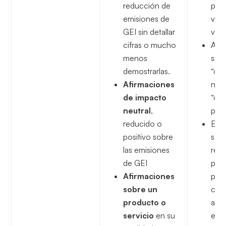
reducción de
posi
emisiones de
veri
GEI sin detallar
vali
cifras o mucho
Afir
menos
sus
demostrarlas.
“cl
Afirmaciones
neut
de impacto
“ca
neutral
,
posi
reducido o
Expr
positivo sobre
se u
las emisiones
reno
de GEI
pro
Afirmaciones
pro
sobre un
cua
producto o
apli
servicio
en su
eta