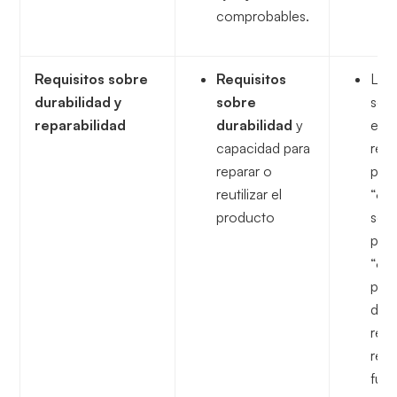
comprobables.
Requisitos sobre
Requisitos
La D
durabilidad y
sobre
solic
reparabilidad
durabilidad
y
emp
capacidad para
res
reparar o
pre
reutilizar el
“¿e
producto
sost
pro
“¿cu
per
de u
repa
reut
futu