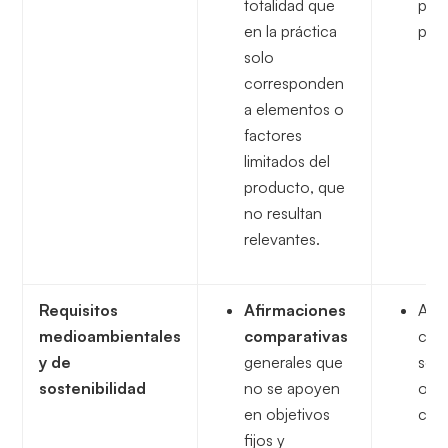
totalidad que
pro
en la práctica
pro
solo
corresponden
a elementos o
factores
limitados del
producto, que
no resultan
relevantes.
Requisitos
Afirmaciones
Afi
medioambientales
comparativas
com
y de
generales que
sost
sostenibilidad
no se apoyen
o “
en objetivos
con 
fijos y