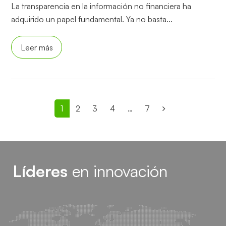
La transparencia en la información no financiera ha
adquirido un papel fundamental. Ya no basta...
Leer más
Page
1
Page
2
Page
3
Page
4
…
Page
7
Siguiente
Líderes
en innovación